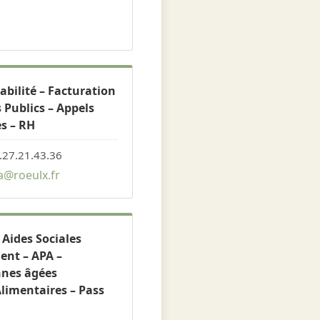
bilité – Facturation
 Publics – Appels
es – RH
.27.21.43.36
@roeulx.fr
 Aides Sociales
nt – APA –
nnes âgées
limentaires – Pass