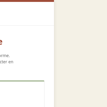
e
orme.
cter en