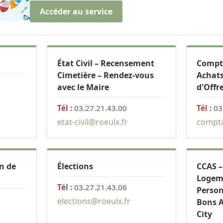
Accéder au service
État Civil – Recensement
Compta
Cimetière – Rendez-vous
Achats
avec le Maire
d'Offr
Tél :
03.27.21.43.00
Tél :
03
etat-civil@roeulx.fr
compta
n de
Élections
CCAS –
Logeme
Tél :
03.27.21.43.06
Perso
elections@roeulx.fr
Bons A
City