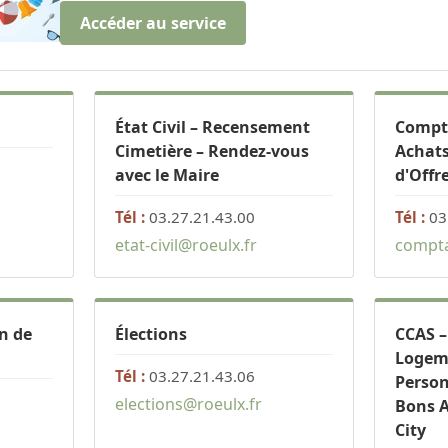
Accéder au service
État Civil – Recensement
Compta
Cimetière – Rendez-vous
Achats
avec le Maire
d'Offr
Tél :
03.27.21.43.00
Tél :
03
etat-civil@roeulx.fr
compta
n de
Élections
CCAS –
Logeme
Tél :
03.27.21.43.06
Perso
elections@roeulx.fr
Bons A
City