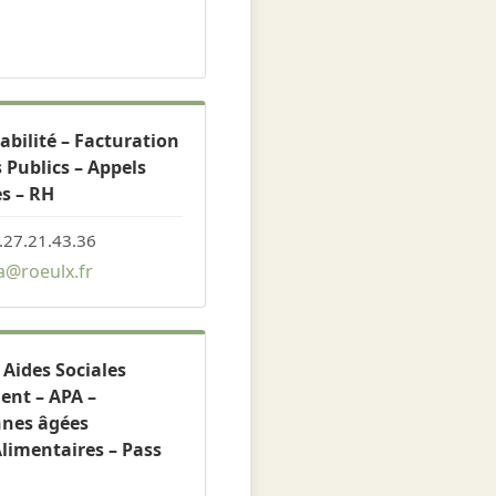
bilité – Facturation
 Publics – Appels
es – RH
.27.21.43.36
@roeulx.fr
 Aides Sociales
nt – APA –
nnes âgées
limentaires – Pass