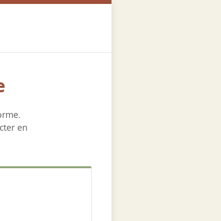
e
orme.
cter en