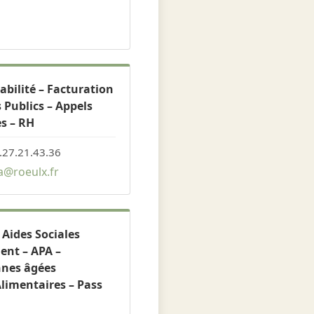
bilité – Facturation
 Publics – Appels
es – RH
.27.21.43.36
@roeulx.fr
 Aides Sociales
nt – APA –
nnes âgées
limentaires – Pass