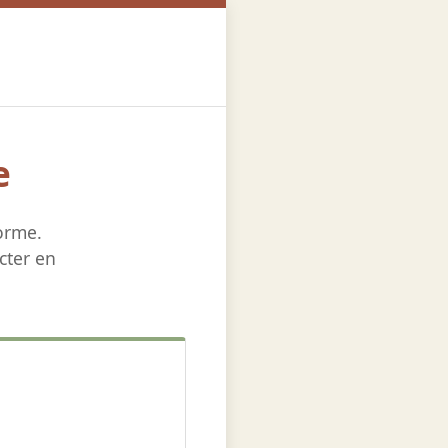
e
orme.
cter en