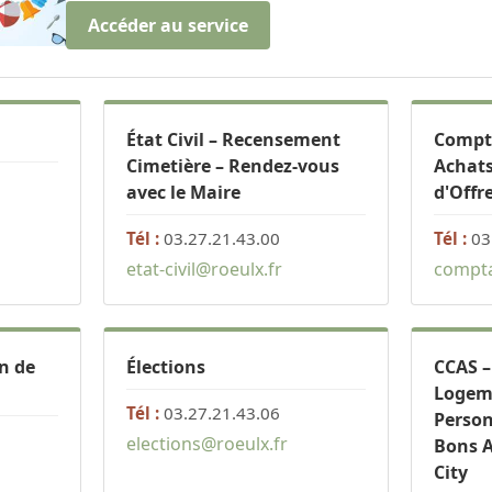
Accéder au service
État Civil – Recensement
Compta
Cimetière – Rendez-vous
Achats
avec le Maire
d'Offr
Tél :
03.27.21.43.00
Tél :
03
etat-civil@roeulx.fr
compta
n de
Élections
CCAS –
Logeme
Tél :
03.27.21.43.06
Perso
elections@roeulx.fr
Bons A
City