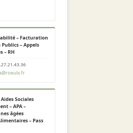
bilité – Facturation
 Publics – Appels
es – RH
.27.21.43.36
@roeulx.fr
 Aides Sociales
nt – APA –
nnes âgées
limentaires – Pass