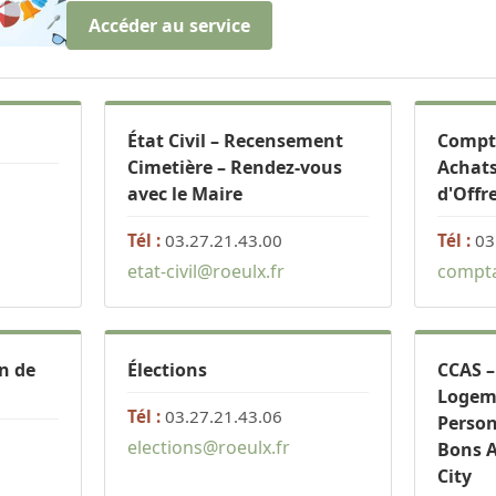
Accéder au service
État Civil – Recensement
Compta
Cimetière – Rendez-vous
Achats
avec le Maire
d'Offr
Tél :
03.27.21.43.00
Tél :
03
etat-civil@roeulx.fr
compta
n de
Élections
CCAS –
Logeme
Tél :
03.27.21.43.06
Perso
elections@roeulx.fr
Bons A
City