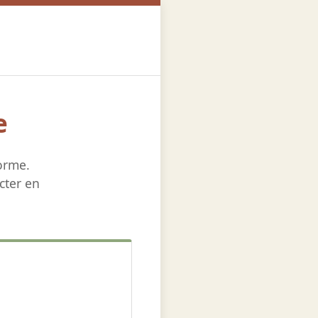
e
orme.
cter en